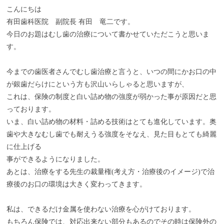
こんにちは
お子さまの歯並びを健やかに整えます
有田歯科医院 副院長 有田 竜二です。
今日のお題はむし歯の治療について書かせていただこうと思いま
お子さまの歯の健康を守るために
す。
入れ歯があわない・痛い方へ
今までの歯医者さんでむし歯治療と言うと、いつの間にかお口の中
が銀歯だらけにという方も沢山いらしゃると思いますが、
歯を白くしたい・キレイに見せたい方へ
これは、保険の制度と白い詰め物の強度が弱かった事が原因だと思
快適な治療と心地よい
っております。
空間を提供します
いま、白い詰め物の材料・詰める技術はとても進化しています。奥
歯や大きなむし歯でも耐えうる強度をそなえ、見た目もとても綺麗
よくある質問
に仕上げる
事ができるようになりました。
お知らせ
あとは、治療をする先生の裁量権(考え方・治療後のイメージ)で治
療後のお口の環境は大きく変わってきます。
ブログ
私は、できるだけ金属を使わない治療を心がけております。
お問い合わせ
もちろん保険では、対応出来ない部分もあるのでその時は保険外の