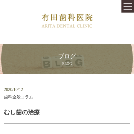
TOP
医院紹介
料金表
はじめての方へ
ブログ
治療内容
BLOG
快適な治療と心地よい空間を提供します
むし歯の治療跡や銀歯をきれいにしたい
2020/10/12
歯科全般コラム
口内環境を変えるバクテリアセラピー
むし歯の治療
歯が虫歯にならないために
従来より痛みや不安が少ない歯周病治療