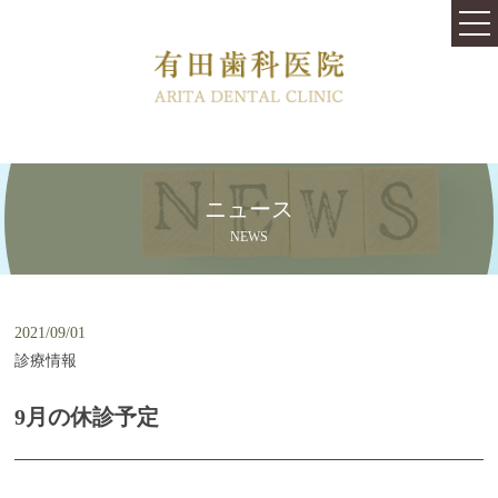
TOP
医院紹介
料金表
はじめての方へ
ニュース
治療内容
NEWS
快適な治療と心地よい空間を提供します
むし歯の治療跡や銀歯をきれいにしたい
2021/09/01
診療情報
口内環境を変えるバクテリアセラピー
9月の休診予定
歯が虫歯にならないために
従来より痛みや不安が少ない歯周病治療