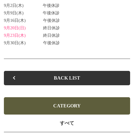
9月2日(木) 午後休診
お子さまの歯並びを健やかに整えます
9月9日(木) 午後休診
9月16日(木) 午後休診
お子さまの歯の健康を守るために
9月20日(日)
終日休診
9月23日(木)
終日休診
入れ歯があわない・痛い方へ
9月30日(木) 午後休診
歯を白くしたい・キレイに見せたい方へ
快適な治療と心地よい
空間を提供します
BACK LIST
よくある質問
お知らせ
CATEGORY
ブログ
すべて
お問い合わせ