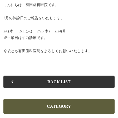
こんにちは、有田歯科医院です。
お子さまの歯並びを健やかに整えます
2月の休診日のご報告をいたします。
お子さまの歯の健康を守るために
2/6(木) 2/11(火) 2/20(木) 2/24(月)
入れ歯があわない・痛い方へ
※土曜日は午前診療です。
歯を白くしたい・キレイに見せたい方へ
今後とも有田歯科医院をよろしくお願いいたします。
快適な治療と心地よい
空間を提供します
よくある質問
BACK LIST
お知らせ
ブログ
CATEGORY
お問い合わせ