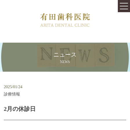
TOP
医院紹介
料金表
はじめての方へ
ニュース
治療内容
NEWS
快適な治療と心地よい空間を提供します
むし歯の治療跡や銀歯をきれいにしたい
2025/01/24
診療情報
口内環境を変えるバクテリアセラピー
2月の休診日
歯が虫歯にならないために
従来より痛みや不安が少ない歯周病治療