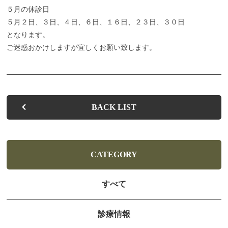
５月の休診日
お子さまの歯並びを健やかに整えます
５月２日、３日、４日、６日、１６日、２３日、３０日
となります。
お子さまの歯の健康を守るために
ご迷惑おかけしますが宜しくお願い致します。
入れ歯があわない・痛い方へ
歯を白くしたい・キレイに見せたい方へ
BACK LIST
快適な治療と心地よい
空間を提供します
よくある質問
CATEGORY
お知らせ
すべて
ブログ
診療情報
お問い合わせ