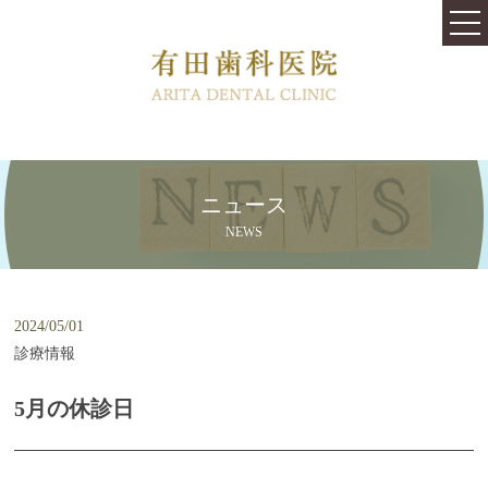
TOP
医院紹介
料金表
はじめての方へ
ニュース
治療内容
NEWS
快適な治療と心地よい空間を提供します
むし歯の治療跡や銀歯をきれいにしたい
2024/05/01
診療情報
口内環境を変えるバクテリアセラピー
5月の休診日
歯が虫歯にならないために
従来より痛みや不安が少ない歯周病治療