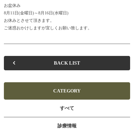
お盆休み
お子さまの歯並びを健やかに整えます
8月11日(金曜日)～8月16日(水曜日)
お休みとさせて頂きます。
お子さまの歯の健康を守るために
ご迷惑おかけしますが宜しくお願い致します。
入れ歯があわない・痛い方へ
歯を白くしたい・キレイに見せたい方へ
BACK LIST
快適な治療と心地よい
空間を提供します
よくある質問
CATEGORY
お知らせ
すべて
ブログ
診療情報
お問い合わせ