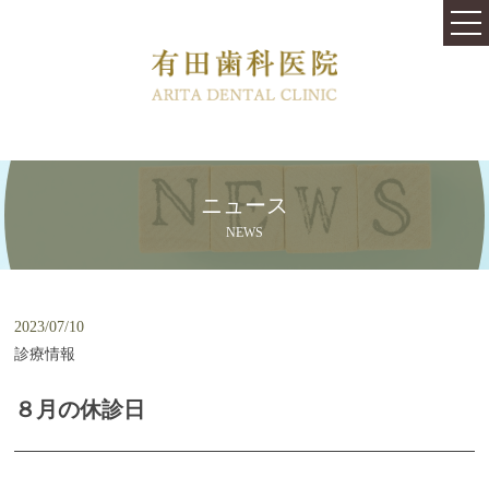
TOP
医院紹介
料金表
はじめての方へ
ニュース
治療内容
NEWS
快適な治療と心地よい空間を提供します
むし歯の治療跡や銀歯をきれいにしたい
2023/07/10
診療情報
口内環境を変えるバクテリアセラピー
８月の休診日
歯が虫歯にならないために
従来より痛みや不安が少ない歯周病治療