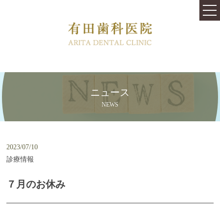
TOP
医院紹介
料金表
はじめての方へ
ニュース
治療内容
NEWS
快適な治療と心地よい空間を提供します
むし歯の治療跡や銀歯をきれいにしたい
2023/07/10
診療情報
口内環境を変えるバクテリアセラピー
７月のお休み
歯が虫歯にならないために
従来より痛みや不安が少ない歯周病治療