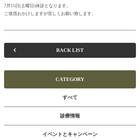
7月15日(土曜日)休診となります。
お子さまの歯並びを健やかに整えます
ご迷惑おかけしますが宜しくお願い致します。
お子さまの歯の健康を守るために
入れ歯があわない・痛い方へ
BACK LIST
歯を白くしたい・キレイに見せたい方へ
快適な治療と心地よい
空間を提供します
CATEGORY
よくある質問
すべて
お知らせ
診療情報
ブログ
お問い合わせ
イベントとキャンペーン