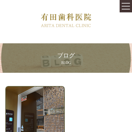
TOP
医院紹介
料金表
はじめての方へ
ブログ
治療内容
BLOG
快適な治療と心地よい空間を提供します
むし歯の治療跡や銀歯をきれいにしたい
口内環境を変えるバクテリアセラピー
歯が虫歯にならないために
従来より痛みや不安が少ない歯周病治療