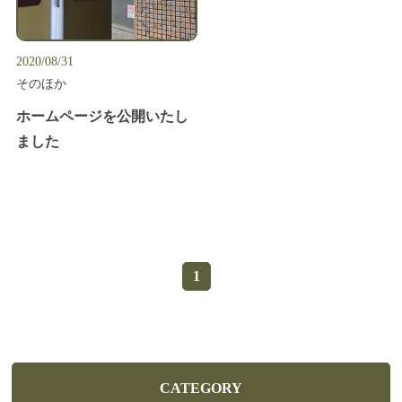
お子さまの歯並びを健やかに整えます
2020/08/31
お子さまの歯の健康を守るために
そのほか
入れ歯があわない・痛い方へ
ホームページを公開いたし
ました
歯を白くしたい・キレイに見せたい方へ
快適な治療と心地よい
空間を提供します
よくある質問
1
お知らせ
ブログ
お問い合わせ
CATEGORY