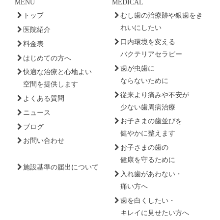
MENU
MEDICAL
トップ
むし歯の治療跡や銀歯をき
れいにしたい
医院紹介
口内環境を変える
料金表
バクテリアセラピー
はじめての方へ
歯が虫歯に
快適な治療と心地よい
ならないために
空間を提供します
従来より痛みや不安が
よくある質問
少ない歯周病治療
ニュース
お子さまの歯並びを
ブログ
健やかに整えます
お問い合わせ
お子さまの歯の
健康を守るために
施設基準の届出について
入れ歯があわない・
痛い方へ
歯を白くしたい・
キレイに見せたい方へ